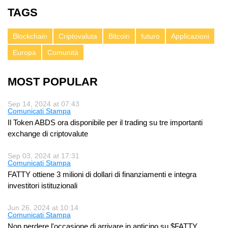
TAGS
Blockchain
Criptovaluta
Bitcoin
futuro
Applicazioni
Europa
Comunità
MOST POPULAR
Sep 14, 2024 at 07:43
Comunicati Stampa
Il Token ABDS ora disponibile per il trading su tre importanti
exchange di criptovalute
Sep 03, 2024 at 17:31
Comunicati Stampa
FATTY ottiene 3 milioni di dollari di finanziamenti e integra
investitori istituzionali
Jun 26, 2024 at 10:14
Comunicati Stampa
Non perdere l'occasione di arrivare in anticipo su $FATTY