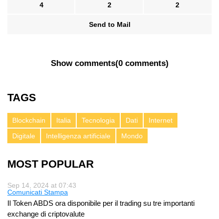
4
2
2
Send to Mail
Show comments
(
0 comments
)
TAGS
Blockchain
Italia
Tecnologia
Dati
Internet
Digitale
Intelligenza artificiale
Mondo
MOST POPULAR
Sep 14, 2024 at 07:43
Comunicati Stampa
Il Token ABDS ora disponibile per il trading su tre importanti
exchange di criptovalute