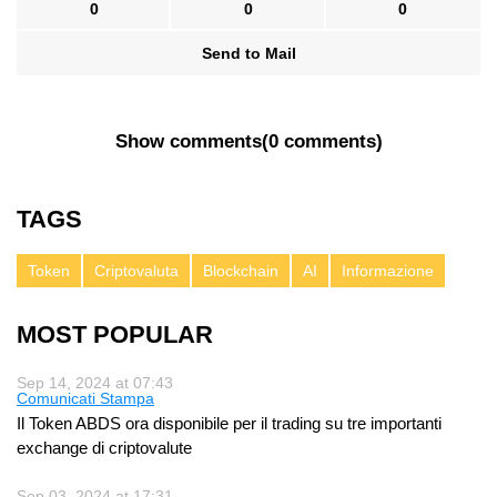
0
0
0
Send to Mail
Show comments
(
0 comments
)
TAGS
Token
Criptovaluta
Blockchain
AI
Informazione
MOST POPULAR
Sep 14, 2024 at 07:43
Comunicati Stampa
Il Token ABDS ora disponibile per il trading su tre importanti
exchange di criptovalute
Sep 03, 2024 at 17:31