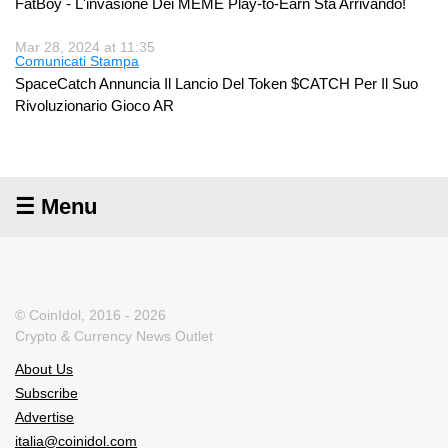
FatBoy - L'invasione Dei MEME Play-to-Earn Sta Arrivando!
Mar 28, 2024 at 11:35
Comunicati Stampa
SpaceCatch Annuncia Il Lancio Del Token $CATCH Per Il Suo
Rivoluzionario Gioco AR
☰ Menu
© CoinIdol, 2016 - 2026
Crypto & Currency News Outlet
About Us
Subscribe
Advertise
italia@coinidol.com