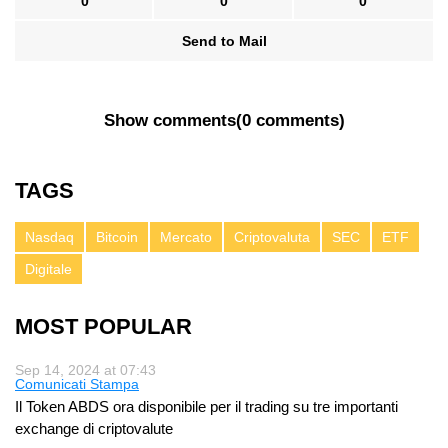
0
0
0
Send to Mail
Show comments
(
0 comments
)
TAGS
Nasdaq
Bitcoin
Mercato
Criptovaluta
SEC
ETF
Digitale
MOST POPULAR
Sep 14, 2024 at 07:43
Comunicati Stampa
Il Token ABDS ora disponibile per il trading su tre importanti
exchange di criptovalute