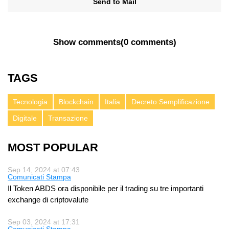
Send to Mail
Show comments
(
0 comments
)
TAGS
Tecnologia
Blockchain
Italia
Decreto Semplificazione
Digitale
Transazione
MOST POPULAR
Sep 14, 2024 at 07:43
Comunicati Stampa
Il Token ABDS ora disponibile per il trading su tre importanti
exchange di criptovalute
Sep 03, 2024 at 17:31
Comunicati Stampa