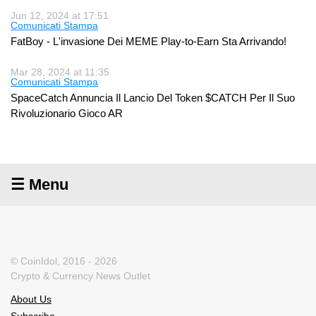
Jun 12, 2024 at 17:51
Comunicati Stampa
FatBoy - L'invasione Dei MEME Play-to-Earn Sta Arrivando!
Mar 28, 2024 at 11:35
Comunicati Stampa
SpaceCatch Annuncia Il Lancio Del Token $CATCH Per Il Suo
Rivoluzionario Gioco AR
☰ Menu
© CoinIdol, 2016 - 2026
Crypto & Currency News Outlet
About Us
Subscribe