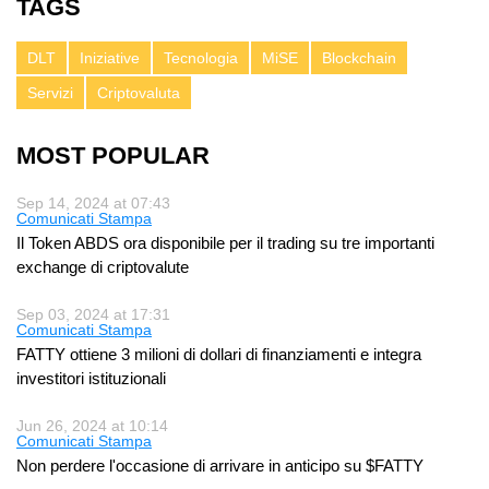
TAGS
DLT
Iniziative
Tecnologia
MiSE
Blockchain
Servizi
Criptovaluta
MOST POPULAR
Sep 14, 2024 at 07:43
Comunicati Stampa
Il Token ABDS ora disponibile per il trading su tre importanti
exchange di criptovalute
Sep 03, 2024 at 17:31
Comunicati Stampa
FATTY ottiene 3 milioni di dollari di finanziamenti e integra
investitori istituzionali
Jun 26, 2024 at 10:14
Comunicati Stampa
Non perdere l'occasione di arrivare in anticipo su $FATTY