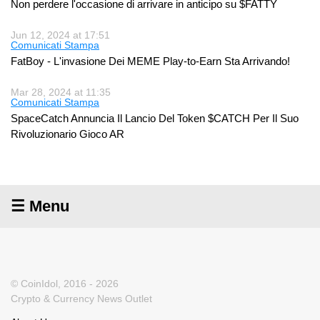
Non perdere l'occasione di arrivare in anticipo su $FATTY
Jun 12, 2024 at 17:51
Comunicati Stampa
FatBoy - L'invasione Dei MEME Play-to-Earn Sta Arrivando!
Mar 28, 2024 at 11:35
Comunicati Stampa
SpaceCatch Annuncia Il Lancio Del Token $CATCH Per Il Suo
Rivoluzionario Gioco AR
☰ Menu
© CoinIdol, 2016 - 2026
Crypto & Currency News Outlet