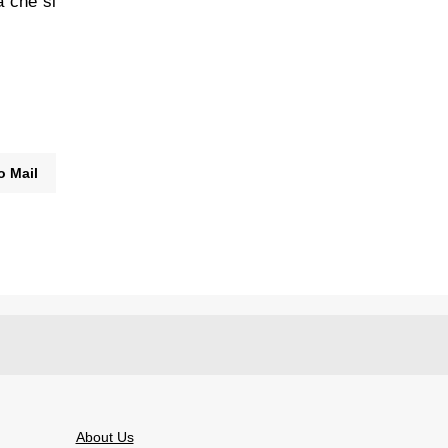
a che si
o Mail
About Us