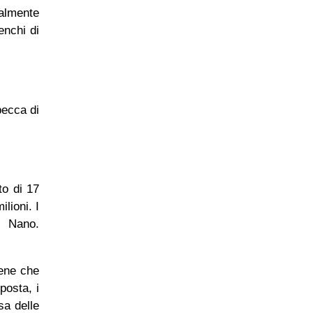
ualmente
enchi di
pecca di
to di 17
lioni. I
o Nano.
iene che
posta, i
sa delle