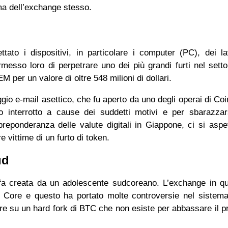
ema dell’exchange stesso.
tato i dispositivi, in particolare i computer (PC), dei la
sso loro di perpetrare uno dei più grandi furti nel setto
NEM per un valore di oltre 548 milioni di dollari.
gio e-mail asettico, che fu aperto da uno degli operai di Co
 interrotto a cause dei suddetti motivi e per sbarazzar
reponderanza delle valute digitali in Giappone, ci si aspe
re vittime di un furto di token.
 sud
fa creata da un adolescente sudcoreano. L’exchange in qu
n Core e questo ha portato molte controversie nel sistema
re su un hard fork di BTC che non esiste per abbassare il p