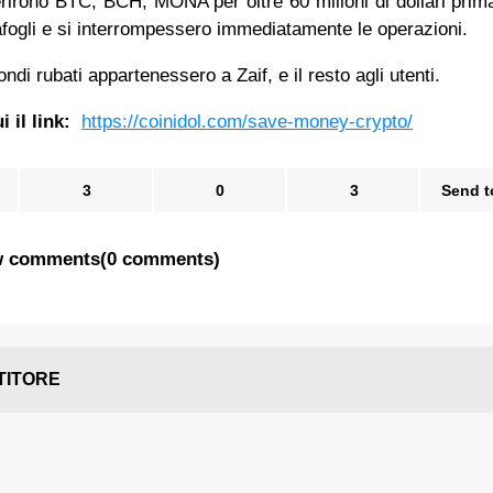
irono BTC, BCH, MONA per oltre 60 milioni di dollari prim
tafogli e si interrompessero immediatamente le operazioni.
ondi rubati appartenessero a Zaif, e il resto agli utenti.
 il link:
https://coinidol.com/save-money-crypto/
3
0
3
Send t
 comments
(
0 comments
)
TITORE