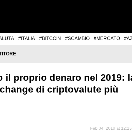
ALUTA
#ITALIA
#BITCOIN
#SCAMBIO
#MERCATO
#A
TITORE
 il proprio denaro nel 2019: l
change di criptovalute più
Feb 04, 2019 at 12:15