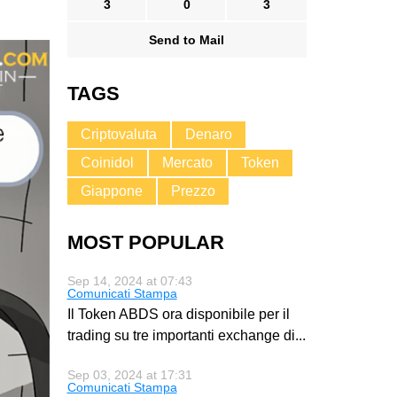
3
0
3
Send to Mail
TAGS
Criptovaluta
Denaro
Coinidol
Mercato
Token
Giappone
Prezzo
MOST POPULAR
Sep 14, 2024 at 07:43
Comunicati Stampa
Il Token ABDS ora disponibile per il
trading su tre importanti exchange di
...
Sep 03, 2024 at 17:31
Comunicati Stampa