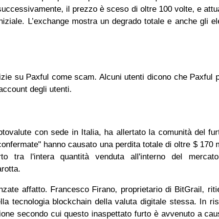
 successivamente, il prezzo è sceso di oltre 100 volte, e att
iniziale. L’exchange mostra un degrado totale e anche gli el
notizie su Paxful come scam. Alcuni utenti dicono che Paxful 
 account degli utenti.
ptovalute con sede in Italia, ha allertato la comunità del fur
confermate" hanno causato una perdita totale di oltre $ 170 mi
o tra l'intera quantità venduta all'interno del mercat
carotta.
nzate affatto. Francesco Firano, proprietario di BitGrail, rit
la tecnologia blockchain della valuta digitale stessa. In ris
ione secondo cui questo inaspettato furto è avvenuto a cau