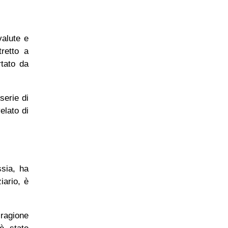
valute e
tretto a
rtato da
serie di
elato di
ssia, ha
iario, è
.
 ragione