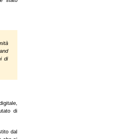
è stato
mità
 and
i di
gitale,
utato di
tito dal