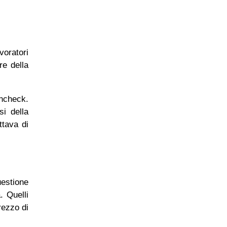
voratori
re della
incheck.
si della
ttava di
estione
. Quelli
rezzo di