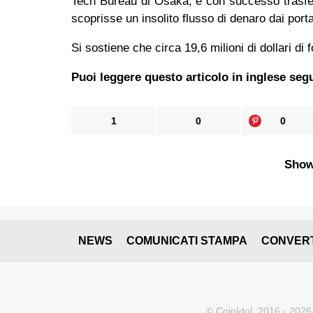
Tech Bureau di Osaka, e con successo trasfer
scoprisse un insolito flusso di denaro dai por
Si sostiene che circa 19,6 milioni di dollari di f
Puoi leggere questo articolo in inglese segui
1
0
0
Show
NEWS
COMUNICATI STAMPA
CONVER
© CoinIdol, 2016 - 2026