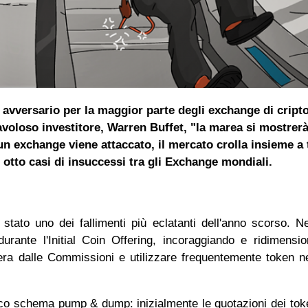
avversario per la maggior parte degli exchange di cript
favoloso investitore, Warren Buffet, "la marea si mostrer
 exchange viene attaccato, il mercato crolla insieme a t
 otto casi di insuccessi tra gli Exchange mondiali.
ato uno dei fallimenti più eclatanti dell'anno scorso. N
urante l'Initial Coin Offering, incoraggiando e ridimensi
ibera dalle Commissioni e utilizzare frequentemente token n
assico schema pump & dump: inizialmente le quotazioni dei to