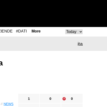
ZIENDE
#DATI
More
ita
a
1
0
0
 //
NEWS