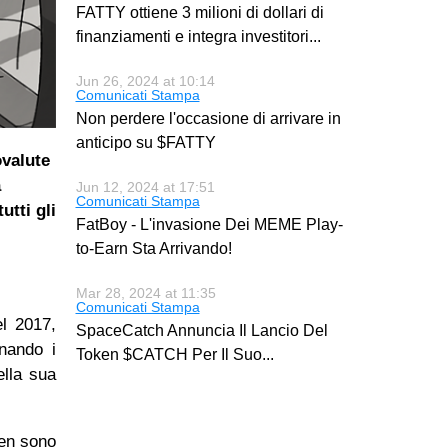
FATTY ottiene 3 milioni di dollari di
finanziamenti e integra investitori
...
Jun 26, 2024 at 10:14
Comunicati Stampa
Non perdere l'occasione di arrivare in
anticipo su $FATTY
ovalute
à
Jun 12, 2024 at 17:51
Comunicati Stampa
utti gli
FatBoy - L'invasione Dei MEME Play-
to-Earn Sta Arrivando!
Mar 28, 2024 at 11:35
Comunicati Stampa
el 2017,
SpaceCatch Annuncia Il Lancio Del
onando i
Token $CATCH Per Il Suo
...
ella sua
ken sono