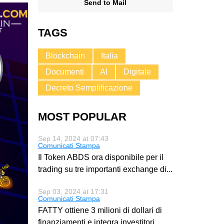
Send to Mail
TAGS
Blockchain
Italia
Documenti
AI
Digitale
Decreto Semplificazione
MOST POPULAR
Sep 14, 2024 at 07:43
Comunicati Stampa
Il Token ABDS ora disponibile per il
trading su tre importanti exchange di
...
Sep 03, 2024 at 17:31
Comunicati Stampa
FATTY ottiene 3 milioni di dollari di
finanziamenti e integra investitori
...