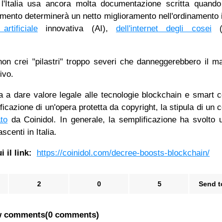
 l'Italia usa ancora molta documentazione scritta quando
iamento determinerà un netto miglioramento nell'ordinamento i
 artificiale
innovativa (AI),
dell'internet degli cosei
(
e non crei "pilastri" troppo severi che danneggerebbero il m
ivo.
ra a dare valore legale alle tecnologie blockchain e smart c
icazione di un'opera protetta da copyright, la stipula di un c
ato
da Coinidol. In generale, la semplificazione ha svolto 
centi in Italia.
 il link:
https://coinidol.com/decree-boosts-blockchain/
2
0
5
Send t
 comments
(
0 comments
)