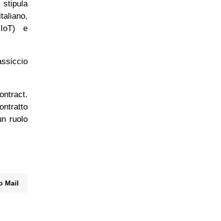
 stipula
taliano,
IoT) e
assiccio
ontract.
ontratto
un ruolo
o Mail