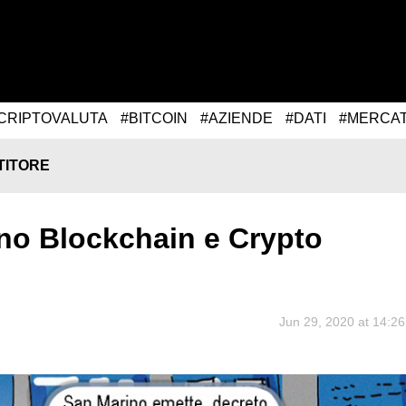
CRIPTOVALUTA
#BITCOIN
#AZIENDE
#DATI
#MERCA
TITORE
no Blockchain e Crypto
Jun 29, 2020 at 14:26