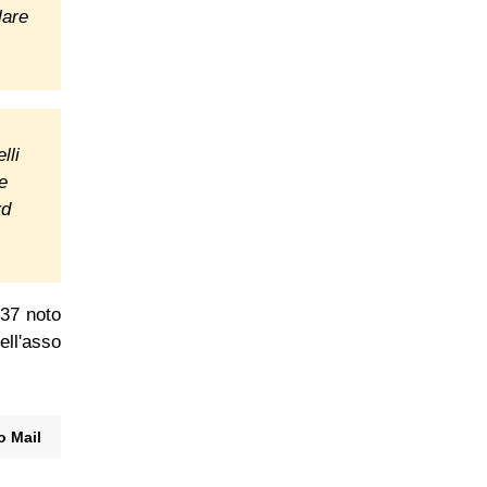
lare
lli
e
rd
 37 noto
ell'asso
o Mail