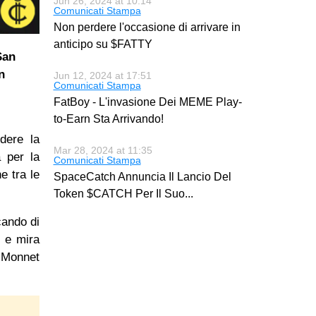
Jun 26, 2024 at 10:14
Comunicati Stampa
Non perdere l'occasione di arrivare in
anticipo su $FATTY
San
n
Jun 12, 2024 at 17:51
Comunicati Stampa
FatBoy - L'invasione Dei MEME Play-
to-Earn Sta Arrivando!
ndere la
Mar 28, 2024 at 11:35
a per la
Comunicati Stampa
e tra le
SpaceCatch Annuncia Il Lancio Del
Token $CATCH Per Il Suo
...
cando di
, e mira
n Monnet