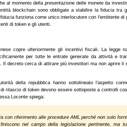
 che al momento della presentazione delle monete da invest
tità blockchain sono obbligate a stabilire la fiducia tra gl
fiducia funziona come unico interlocutore con l'emittente di g
tenti di token e gli utenti.
nese copre ulteriormente gli incentivi fiscali. La legge n
ecificamente per tutte le entrate generate da attività e tra
 Il decreto cerca di attirare più investitori ma non aprire il
utorità della repubblica hanno sottolineato l'aspetto con
di rilascio di token devono essere sottoposte a controlli cost
soressa Loconte spiega:
allerta con riferimento alle procedure AML perché non solo forn
finiscono nel campo della legislazione pertinente, ma tut