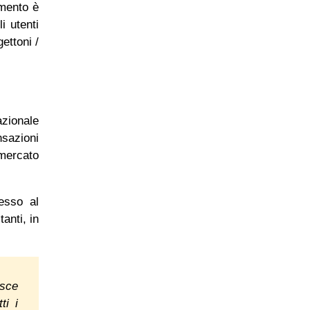
imento è
i utenti
ettoni /
azionale
nsazioni
 mercato
nesso al
anti, in
isce
ti i