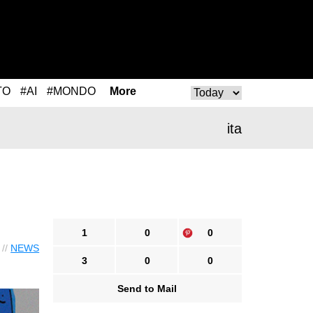
TO
#AI
#MONDO
More
ita
1
0
0
 //
NEWS
3
0
0
Send to Mail