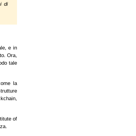
i di
le, e in
to. Ora,
odo tale
 come la
trutture
ckchain,
itute of
tezza.