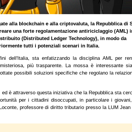
egate alla blockchain e alla criptovaluta, la Repubblica di 
eare una forte regolamentazione antiriciclaggio (AML) i
distribuito (Distributed Ledger Technology), in modo da
ormente tutti i potenziali scenari in Italia.
ini dell'Italia, sta enfatizzando la disciplina AML per re
misteriosa, più trasparente. La mossa è interessante si
ttate possibili soluzioni specifiche che regolano la relazion
.
o, ed è attraverso questa iniziativa che la Repubblica sta cer
ortunità per i cittadini disoccupati, in particolare i giovani
 Loconte, professore di diritto tributario presso la LUM Jea