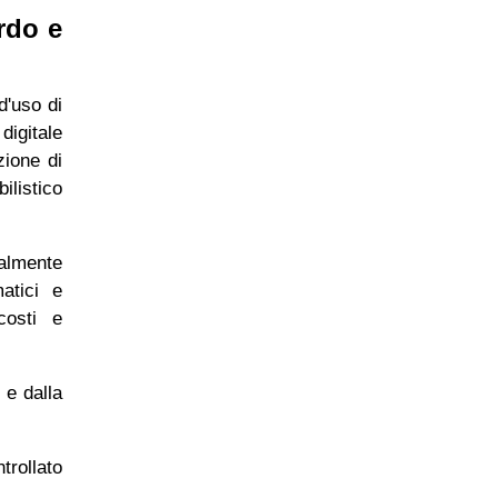
ardo e
d'uso di
digitale
zione di
ilistico
ealmente
matici e
costi e
 e dalla
trollato