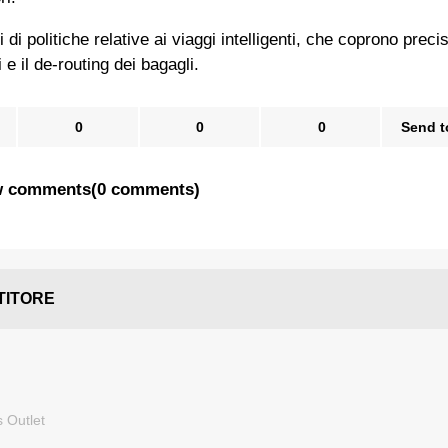
i di politiche relative ai viaggi intelligenti, che coprono prec
i e il de-routing dei bagagli.
0
0
0
Send t
 comments
(
0 comments
)
TITORE
 Outlet