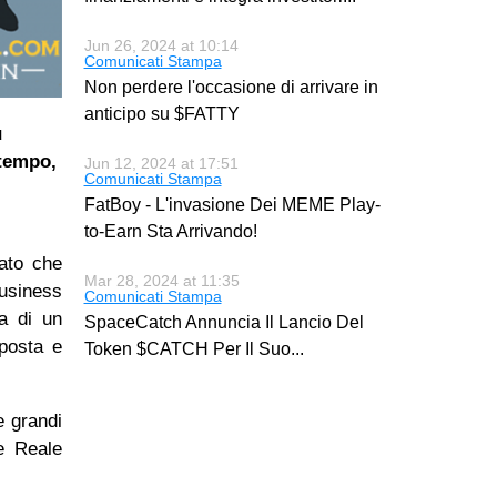
Jun 26, 2024 at 10:14
Comunicati Stampa
Non perdere l'occasione di arrivare in
anticipo su $FATTY
u
ltempo,
Jun 12, 2024 at 17:51
Comunicati Stampa
FatBoy - L'invasione Dei MEME Play-
to-Earn Sta Arrivando!
lato che
Mar 28, 2024 at 11:35
business
Comunicati Stampa
ta di un
SpaceCatch Annuncia Il Lancio Del
sposta e
Token $CATCH Per Il Suo
...
e grandi
e Reale