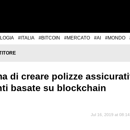
LOGIA
#ITALIA
#BITCOIN
#MERCATO
#AI
#MONDO
TITORE
ma di creare polizze assicurat
nti basate su blockchain
Jul 16, 2019 at 08:14