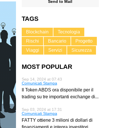
Send to Mail
TAGS
Blockchain
Tecnologia
Rischi
Bancario
Progetto
Viaggi
Servizi
Sicurezza
MOST POPULAR
Sep 14, 2024 at 07:43
Comunicati Stampa
Il Token ABDS ora disponibile per il
trading su tre importanti exchange di
...
Sep 03, 2024 at 17:31
Comunicati Stampa
FATTY ottiene 3 milioni di dollari di
finanziamenti e integra investitori
...