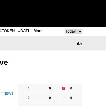
#TOKEN
#DATI
More
ita
ive
0
0
0
 //
NEWS
0
0
0