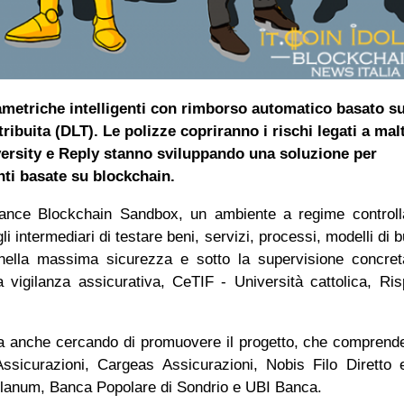
rametriche intelligenti con rimborso automatico basato s
ribuita (DLT). Le polizze copriranno i rischi legati a ma
niversity e Reply stanno sviluppando una soluzione per
enti basate su blockchain.
nsurance Blockchain Sandbox, un ambiente a regime control
 intermediari di testare beni, servizi, processi, modelli di 
 nella massima sicurezza e sotto la supervisione concre
a vigilanza assicurativa, CeTIF - Università cattolica, Ri
ta anche cercando di promuovere il progetto, che comprend
sicurazioni, Cargeas Assicurazioni, Nobis Filo Diretto 
diolanum, Banca Popolare di Sondrio e UBI Banca.