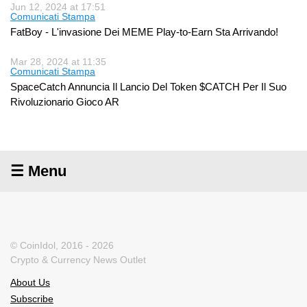
Jun 12, 2024 at 17:51
Comunicati Stampa
FatBoy - L'invasione Dei MEME Play-to-Earn Sta Arrivando!
Mar 28, 2024 at 11:35
Comunicati Stampa
SpaceCatch Annuncia Il Lancio Del Token $CATCH Per Il Suo
Rivoluzionario Gioco AR
☰ Menu
© CoinIdol, 2016 - 2026
Crypto & Currency News Outlet
About Us
Subscribe