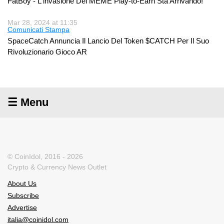
FatBoy - L'invasione Dei MEME Play-to-Earn Sta Arrivando!
Mar 28, 2024 at 11:35
Comunicati Stampa
SpaceCatch Annuncia Il Lancio Del Token $CATCH Per Il Suo
Rivoluzionario Gioco AR
☰ Menu
© CoinIdol, 2016 - 2026
Crypto & Currency News Outlet
About Us
Subscribe
Advertise
italia@coinidol.com