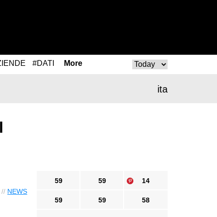
ZIENDE
#DATI
More
ita
l
59
59
14
 //
NEWS
59
59
58