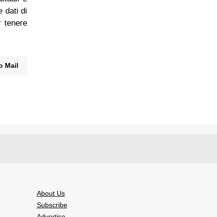
 dati di
r tenere
o Mail
About Us
Subscribe
Advertise