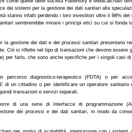
ze come quelle delle società Patientory e Medicalchain di
 dei sistemi per la gestione dei dati sanitari alla speculaz
à stanno infatti perdendo i loro investitori oltre il 98% del 
sanitari sembrerebbe minare i principi etici su cui si fonda l
 la gestione dei dati e dei processi sanitari presentano req
ute. Ciò si riflette nel tipo di transazioni che devono essere g
e) per farlo, che sono anche specifiche per i singoli casi di 
un percorso diagnostico-terapeutico (PDTA) o per acc
E di un cittadino o per identificare un operatore sanitario 
uindi transazioni e servizi separati.
porre di una serie di interfacce di programmazione (A
gestione dei processi e dei dati sanitari, in modo da conse
chain per motivi di scalabilità, integrazione con i sistemi a