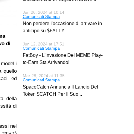
Jun 26, 2024 at 10:14
Comunicati Stampa
Non perdere l'occasione di arrivare in
anticipo su $FATTY
rma
vo di
Jun 12, 2024 at 17:51
Comunicati Stampa
FatBoy - L'invasione Dei MEME Play-
to-Earn Sta Arrivando!
 modelli
a quello
Mar 28, 2024 at 11:35
caci ed
Comunicati Stampa
SpaceCatch Annuncia Il Lancio Del
Token $CATCH Per Il Suo
...
ta della
ssità di
essi nel
attività