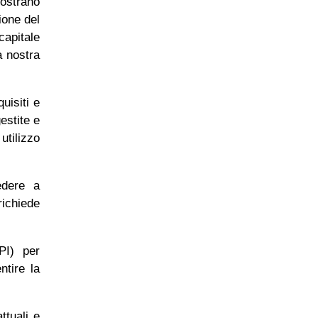
mostrano
ione del
capitale
a nostra
uisiti e
estite e
utilizzo
edere a
richiede
PI) per
ntire la
ttuali e