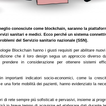
 meglio conosciute come blockchain, saranno la piattafo
ervizi sanitari e medici. Ecco perché un sistema connetti
problemi del Servizio sanitario nazionale (SSN).
cnologie Blockchain hanno i giusti requisiti per abilitare nuovi
ondizione che il loro design segua un approccio diverso d
da prendere in considerazione per ottenere sistemi effi
in ​​importanti indicatori socio-economici, come la cresci
e una forte mobilità dei pazienti, hanno evidenziato la nece
ri di rete sempre più sofisticati e pervasivi, insieme ai progr
tirà in breve tempo di acquisire ed elaborare dati durante le 