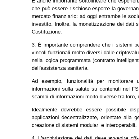
È anche importante sottolineare che esperien
che può essere rischioso esporre la governance
mercato finanziario: ad oggi entrambe le societ
investito. Inoltre, la monetizzazione dei dati 
Costituzione.
3. È importante comprendere che i sistemi per
vincoli funzionali molto diversi dalle criptoval
nella logica programmata (contratto intelligent
dell'assistenza sanitaria.
Ad esempio, funzionalità per monitorare 
informazioni sulla salute su contenuti nel FS
scambi di informazioni molto diverse tra loro, q
Idealmente dovrebbe essere possibile dis
applicazioni decentralizzate, orientate alla 
creazione di sistemi modulari e interoperabili.
4. L'archiviazione dei dati deve avvenire off-