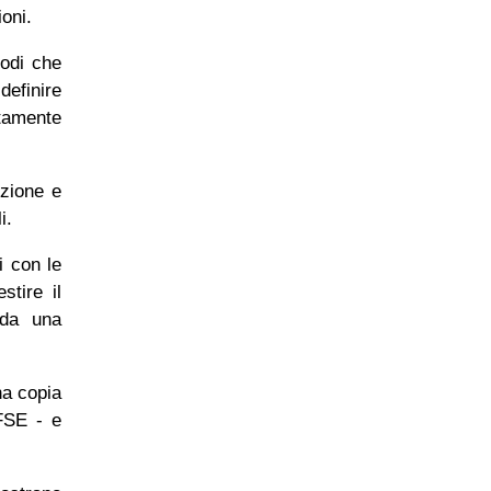
ioni.
nodi che
definire
tamente
uzione e
i.
i con le
stire il
 da una
na copia
'FSE - e