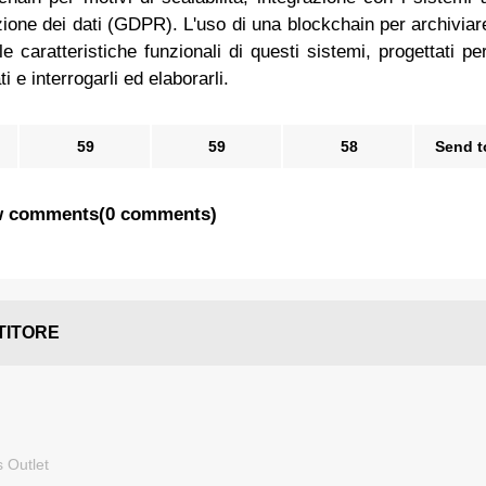
ione dei dati (GDPR). L'uso di una blockchain per archiviare
e caratteristiche funzionali di questi sistemi, progettati pe
i e interrogarli ed elaborarli.
59
59
58
Send t
 comments
(
0 comments
)
TITORE
 Outlet