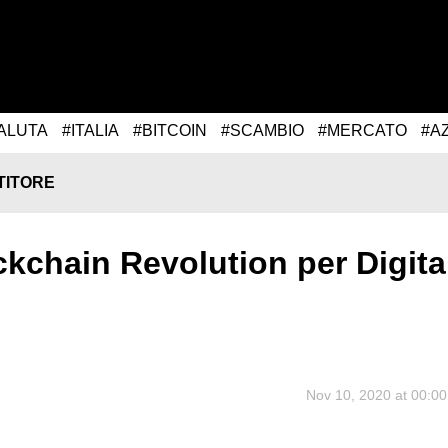
ALUTA
#ITALIA
#BITCOIN
#SCAMBIO
#MERCATO
#A
TITORE
ckchain Revolution per Digita
Nov 10, 2020 at 00:00