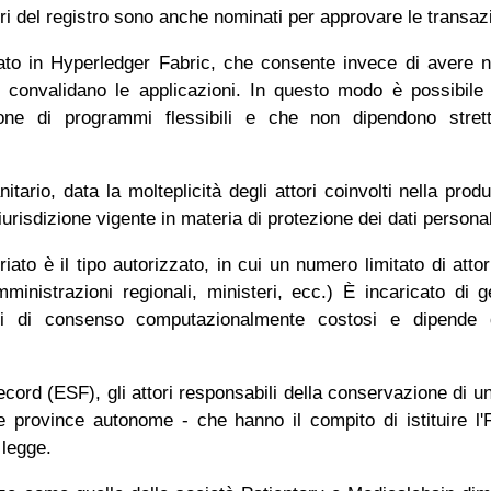
estori del registro sono anche nominati per approvare le transaz
ato in Hyperledger Fabric, che consente invece di avere 
e convalidano le applicazioni. In questo modo è possibile 
zione di programmi flessibili e che non dipendono stret
.
itario, data la molteplicità degli attori coinvolti nella prod
giurisdizione vigente in materia di protezione dei dati personal
iato è il tipo autorizzato, in cui un numero limitato di attor
ministrazioni regionali, ministeri, ecc.) È incaricato di ge
tmi di consenso computazionalmente costosi e dipende
cord (ESF), gli attori responsabili della conservazione di u
le province autonome - che hanno il compito di istituire l
 legge.