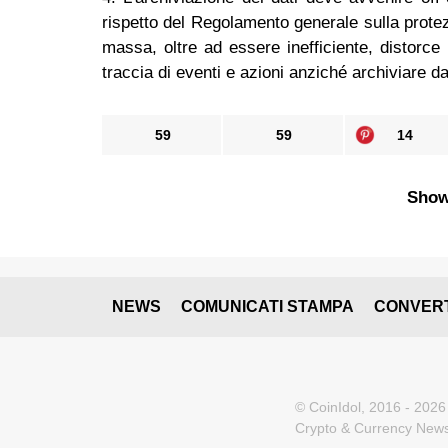
rispetto del Regolamento generale sulla protez
massa, oltre ad essere inefficiente, distorce l
traccia di eventi e azioni anziché archiviare dat
59
59
14
Show
NEWS
COMUNICATI STAMPA
CONVER
© CoinIdol, 2016 - 2026
Crypto & Currency News