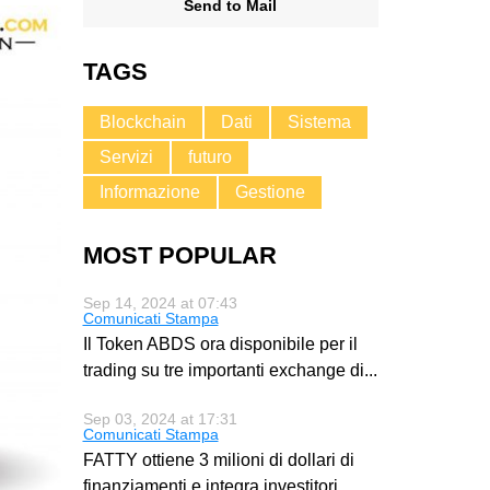
Send to Mail
TAGS
Blockchain
Dati
Sistema
Servizi
futuro
Informazione
Gestione
MOST POPULAR
Sep 14, 2024 at 07:43
Comunicati Stampa
Il Token ABDS ora disponibile per il
trading su tre importanti exchange di
...
Sep 03, 2024 at 17:31
Comunicati Stampa
FATTY ottiene 3 milioni di dollari di
finanziamenti e integra investitori
...