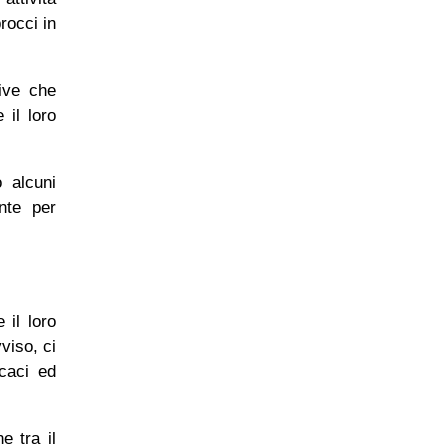
rocci in
tive che
 il loro
o alcuni
ante per
 il loro
viso, ci
icaci ed
e tra il